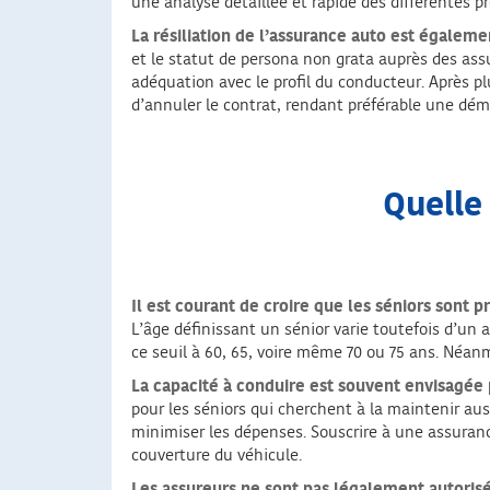
une analyse détaillée et rapide des différentes pr
La résiliation de l’assurance auto est égaleme
et le statut de persona non grata auprès des assu
adéquation avec le profil du conducteur. Après plu
d’annuler le contrat, rendant préférable une dém
Quelle 
Il est courant de croire que les séniors sont 
L’âge définissant un sénior varie toutefois d’un 
ce seuil à 60, 65, voire même 70 ou 75 ans. Néanm
La capacité à conduire est souvent envisagé
pour les séniors qui cherchent à la maintenir aus
minimiser les dépenses. Souscrire à une assuran
couverture du véhicule.
Les assureurs ne sont pas légalement autorisés