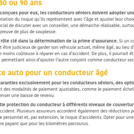
 80 ou 90 ans
 conçues pour eux, les conducteurs séniors doivent adopter u
tation du risque qu’ils représentent avec l’âge et ajuster leur cho
rucial de discuter avec un conseiller, une démarche réalisable, surto
e preuve de plus de souplesse.
 rôle clé dans la détermination de la prime d’assurance.
Si un c
ait être judicieux de garder son véhicule actuel, même âgé, au lieu
e moins coûteuse à réparer en cas d’accident. De plus, il pourrait
e, permettant ainsi d’ajouter l’autre conjoint comme conducteur sec
nce auto pour un conducteur âgé
garanties exclusivement pour les conducteurs séniors, des opt
nt des modalités de paiement ajustables, comme le paiement échel
enser une baisse de revenu.
ntie protection du conducteur à différents niveaux de couvertu
cident. Plusieurs assureurs accordent également des réductions pou
ure personnel et, par extension, le risque d’accidents. Opter pour 
 ne payant que pour les kilomètres parcourus.