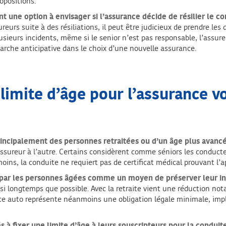
opositions.
nt une option à envisager si l’assurance décide de résilier le c
reurs suite à des résiliations, il peut être judicieux de prendre l
sieurs incidents, même si le senior n’est pas responsable, l’assureur
arche anticipative dans le choix d’une nouvelle assurance.
limite d’âge pour l’assurance vo
principalement des personnes retraitées ou d’un âge plus avancé 
assureur à l’autre. Certains considèrent comme séniors les conducte
oins, la conduite ne requiert pas de certificat médical prouvant l’a
e par les personnes âgées comme un moyen de préserver leur 
si longtemps que possible. Avec la retraite vient une réduction not
ce auto représente néanmoins une obligation légale minimale, impl
 à fixer une limite d’âge à leurs souscripteurs pour la conduit