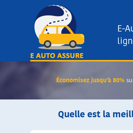
E-A
lign
Économisez jusqu'à 80%
su
Quelle est la meil