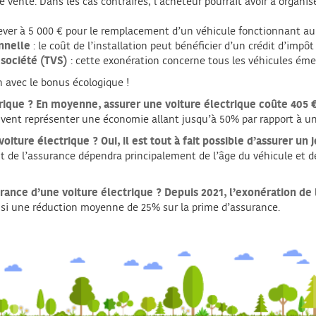
e vente. Dans les cas contraires, l’acheteur pourrait avoir à organ
ever à 5 000 € pour le remplacement d’un véhicule fonctionnant au 
nnelle
: le coût de l’installation peut bénéficier d’un crédit d’imp
 société (TVS)
: cette exonération concerne tous les véhicules ém
n avec le bonus écologique !
rique ?
En moyenne, assurer une voiture électrique coûte 405 €
uvent représenter une économie allant jusqu’à 50% par rapport à un
voiture électrique ?
Oui, il est tout à fait possible d’assurer u
oût de l’assurance dépendra principalement de l’âge du véhicule 
urance d’une voiture électrique ?
Depuis 2021, l’exonération de
nsi une réduction moyenne de 25% sur la prime d’assurance.