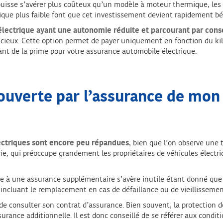
 puisse s’avérer plus coûteux qu’un modèle à moteur thermique, les 
ique plus faible font que cet investissement devient rapidement b
 électrique ayant une autonomie réduite et parcourant par con
icieux. Cette option permet de payer uniquement en fonction du kil
tant de la prime pour votre assurance automobile électrique.
couverte par l’assurance de mon
lectriques sont encore peu répandues
, bien que l’on observe une 
rie, qui préoccupe grandement les propriétaires de véhicules électriq
e à une assurance supplémentaire s’avère inutile étant donné que l
ie, incluant le remplacement en cas de défaillance ou de vieillissem
 consulter son contrat d’assurance. Bien souvent, la protection de 
surance additionnelle. Il est donc conseillé de se référer aux condi