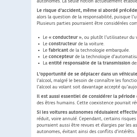
autonomes. La seule notion actuellement établie es
Le risque d’accident, même si abordé précéde
alors la question de la responsabilité, puisque l’
Plusieurs parties pourraient être considérées co
Le
« conducteur »
, ou plutôt l’utilisateur d
Le
constructeur
de la voiture.
Le
fabricant
de la technologie embarquée.
Le
concepteur
de la technologie d’automatis
La
entité responsable de la transmission
des
L’opportunité de se déplacer dans un véhicu
l’alcool, malgré le besoin de connaître les foncti
l’alcool au volant soit davantage accepté qu’aujo
Il est aussi essentiel de considérer la période 
des êtres humains. Cette coexistence pourrait rév
Si les voitures autonomes réduisaient effectiv
réduit, voire annulé. Cependant, certains risque
pourraient aussi être revues et élargies par les
autonomes, évitant ainsi des conflits d’intérêts.