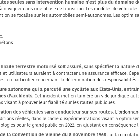
toutes seules sans intervention humaine n’est plus du domaine d
 à naviguer dans une phase de transition. Les modèles de véhicules
nt on se focalise sur les automobiles semi-autonomes. Les optimis
e.
iétons.
hicule terrestre motorisé soit assuré, sans spécifier la nature
s et utilisateurs auraient à contracter une assurance efficace. Cep
, en particulier concernant la détermination des responsabilités e
ure autonome qui a percuté une cycliste aux Etats-Unis, entrai
ues d’accidents
. Cet incident met en lumière un vide juridique aut
 visant à prouver leur fiabilité sur les routes publiques.
ration des véhicules sans conducteur sur ses routes.
L’ordonnanc
itions réelles, dans le cadre d’expérimentations visant à optimise
nologies pour le grand public en 2022, en ajustant en conséquence la
n de la Convention de Vienne du 8 novembre 1968
sur la circulati