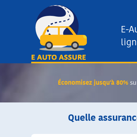
E-A
lign
Économisez jusqu'à 80%
su
Quelle assuranc