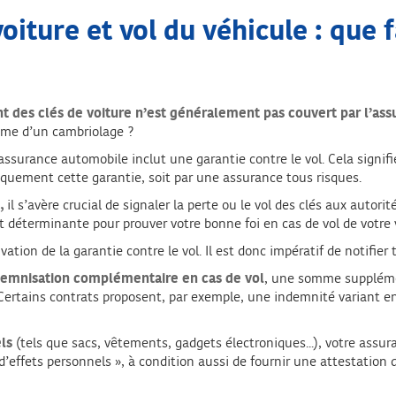
oiture et vol du véhicule : que 
t des clés de voiture n’est généralement pas couvert par l’as
ictime d’un cambriolage ?
surance automobile inclut une garantie contre le vol. Cela signifie
iquement cette garantie, soit par une assurance tous risques.
,
il s’avère crucial de signaler la perte ou le vol des clés aux auto
t déterminante pour prouver votre bonne foi en cas de vol de votre
tion de la garantie contre le vol. Il est donc impératif de notifier 
demnisation complémentaire en cas de vol
, une somme supplémen
Certains contrats proposent, par exemple, une indemnité variant ent
ls
(tels que sacs, vêtements, gadgets électroniques...), votre assur
 d’effets personnels », à condition aussi de fournir une attestation d