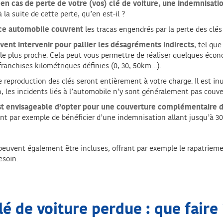
en cas de perte de votre (vos) clé de voiture, une indemnisatio
 la suite de cette perte, qu’en est-il ?
ance automobile couvrent
les tracas engendrés par la perte des clés
ent intervenir pour pallier les désagréments indirects
, tel qu
e plus proche. Cela peut vous permettre de réaliser quelques écon
franchises kilométriques définies (0, 30, 50km…).
e reproduction des clés seront entièrement à votre charge. Il est in
, les incidents liés à l’automobile n’y sont généralement pas couve
est envisageable
d’opter pour une couverture complémentaire d
t par exemple de bénéficier d’une indemnisation allant jusqu’à 300 
euvent également être incluses, offrant par exemple le rapatriemen
esoin.
lé de voiture perdue : que faire