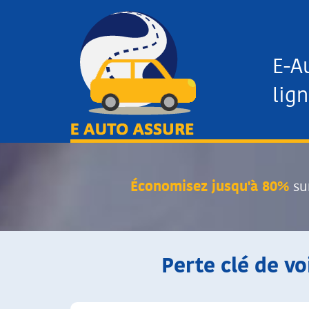
E-A
lign
Économisez jusqu'à 80%
su
Perte clé de vo