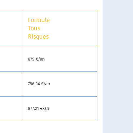
Formule
Tous
Risques
875 €/an
786,34 €/an
877,21 €/an