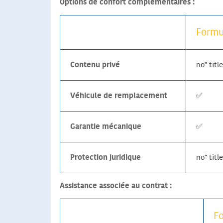
Options de confort complémentaires :
Formu
Contenu privé
no" titl
Véhicule de remplacement
✅
Garantie mécanique
✅
Protection juridique
no" titl
Assistance associée au contrat :
F