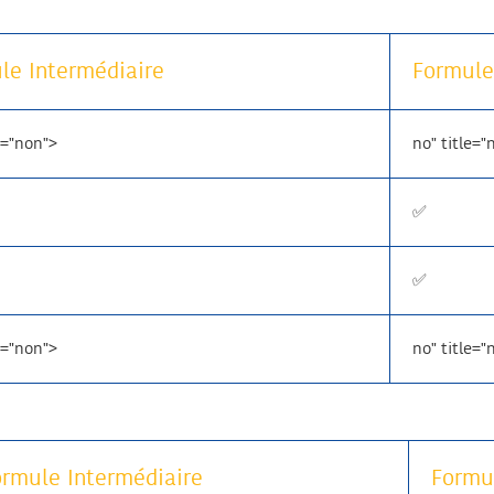
le Intermédiaire
Formule
e="non">
no" title="
✅
✅
e="non">
no" title="
ormule Intermédiaire
Formu