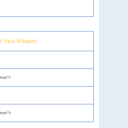
e Tous Risques
"non">
"non">