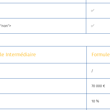
✅
="non">
✅
le Intermédiaire
Formule
/
70 000 €
10 %