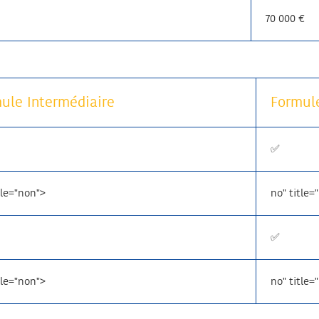
70 000 €
ule Intermédiaire
Formul
✅
tle="non">
no" title=
✅
tle="non">
no" title=