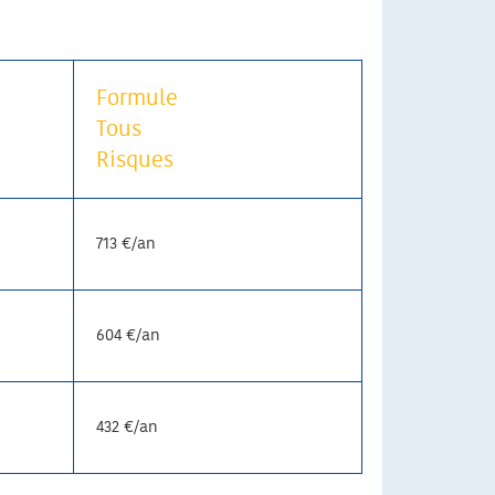
Formule
Tous
Risques
713 €/an
604 €/an
432 €/an