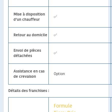
Mise à disposition
✅
d’un chauffeur
Retour au domicile
✅
Envoi de pièces
✅
détachées
Assistance en cas
Option
de crevaison
Détails des franchises :
Formule