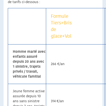
de tarifs ci-dessous :
Formule
Tiers+Bris
de
glace+Vol
Homme marié avec
enfants assuré
depuis 20 ans avec
266 €/an
1 sinistre, trajets
privés / travail,
véhicule familial
Jeune femme active
assurée depuis 10
ans sans sinistre
314 €/an