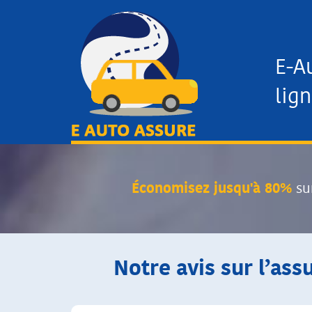
E-A
lign
Économisez jusqu'à 80%
su
Notre avis sur l’ass