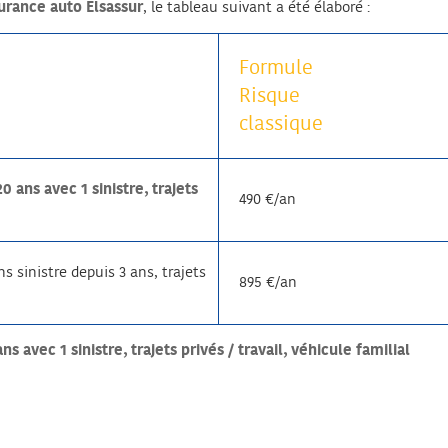
urance auto Elsassur
, le tableau suivant a été élaboré :
Formule
Risque
classique
ans avec 1 sinistre, trajets
490 €/an
 sinistre depuis 3 ans, trajets
895 €/an
vec 1 sinistre, trajets privés / travail, véhicule familial