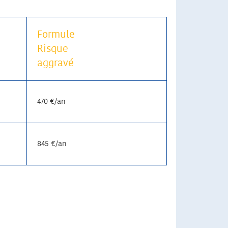
Formule
Risque
aggravé
470 €/an
845 €/an