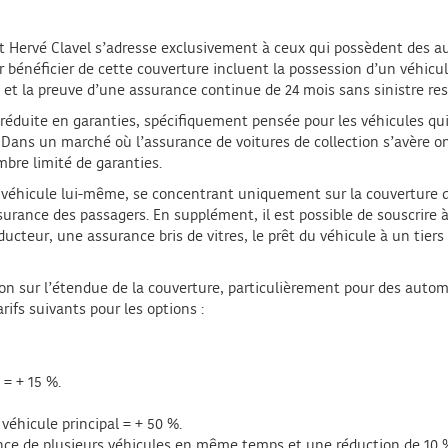
t Hervé Clavel s’adresse exclusivement à ceux qui possèdent des au
r bénéficier de cette couverture incluent la possession d’un véhicule
 et la preuve d’une assurance continue de 24 mois sans sinistre r
éduite en garanties, spécifiquement pensée pour les véhicules qui
e. Dans un marché où l’assurance de voitures de collection s’avère
mbre limité de garanties.
éhicule lui-même, se concentrant uniquement sur la couverture de l
’assurance des passagers. En supplément, il est possible de souscri
ducteur, une assurance bris de vitres, le prêt du véhicule à un tiers
xion sur l’étendue de la couverture, particulièrement pour des autom
rifs suivants pour les options :
 = + 15 %.
véhicule principal = + 50 %.
ance de plusieurs véhicules en même temps et une réduction de 10 %