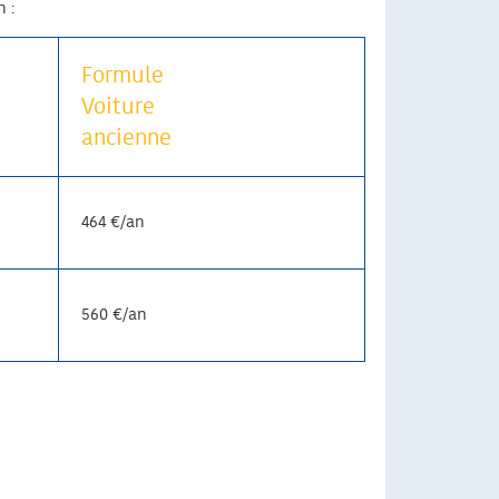
n :
Formule
Voiture
ancienne
464 €/an
560 €/an