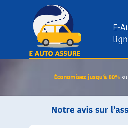
E-A
lign
Économisez jusqu'à 80%
su
Notre avis sur l’as