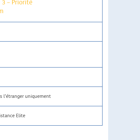
3 – Priorité
m
rs l’étranger uniquement
istance Elite