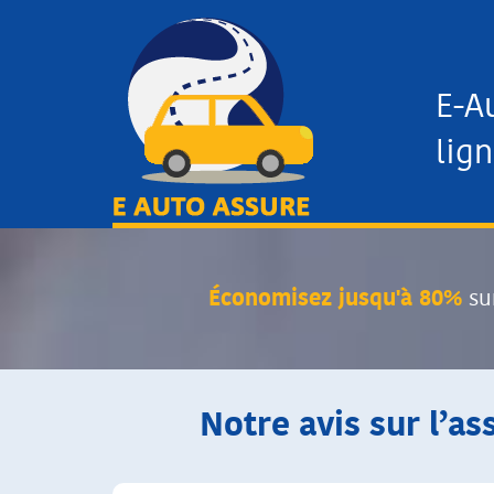
E-A
lign
Économisez jusqu'à 80%
su
Notre avis sur l’as