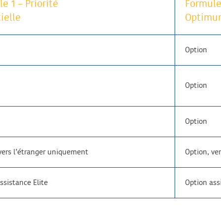
e 1 – Priorité
Formule 
ielle
Optimu
Option
Option
Option
vers l’étranger uniquement
Option, ve
ssistance Elite
Option ass