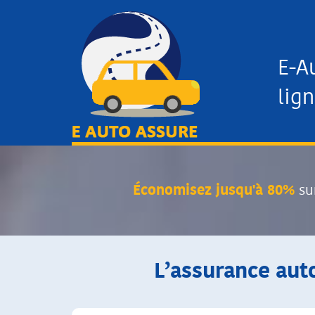
E-A
lign
Économisez jusqu'à 80%
su
L’assurance auto