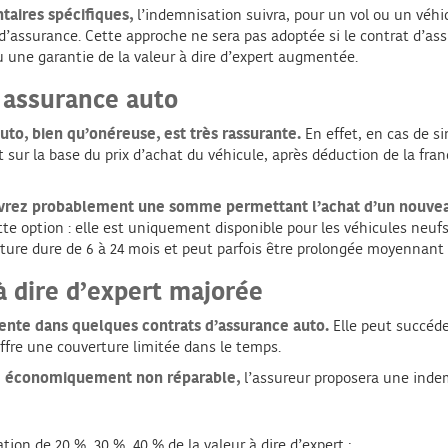
taires spécifiques,
l’indemnisation suivra, pour un vol ou un véh
d’assurance. Cette approche ne sera pas adoptée si le contrat d’as
 une garantie de la valeur à dire d’expert augmentée.
n assurance auto
to, bien qu’onéreuse, est très rassurante.
En effet, en cas de sin
t sur la base du prix d’achat du véhicule, après déduction de la franc
cevrez probablement une somme permettant l’achat d’un nouveau
tte option : elle est uniquement disponible pour les véhicules neuf
verture dure de 6 à 24 mois et peut parfois être prolongée moyennan
 dire d’expert majorée
sente dans quelques contrats d’assurance auto.
Elle peut succéder
ffre une couverture limitée dans le temps.
ré économiquement non réparable,
l’assureur proposera une indem
on de 20 %, 30 %, 40 % de la valeur à dire d’expert ;