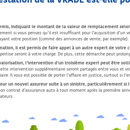
estation de la VRADE est-elle po
remis
, indiquant le montant de la valeur de remplacement selon
ment si vous pensez qu’il est insuffisant pour l’acquisition d’un véh
uyant votre position (comme des annonces de vente, par exemple).
imation,
il est permis de faire appel à un autre expert de votre 
pertise seront à votre charge. De plus, cette démarche peut prolon
alorisation,
l’intervention d’un troisième expert peut être soll
tte intervention supplémentaire seront partagés entre vous et vot
aire.
Il vous est possible de porter l’affaire en justice, surtout si l
our un nouvel assureur suite à un sinistre, particulièrement si l
er son contrat d’assurance auto à tout moment après la première ann
ateurs.