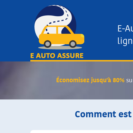
E-A
lign
Économisez jusqu'à 80%
su
Comment est c