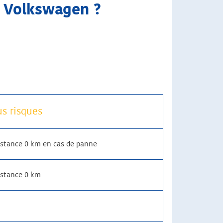
to Volkswagen
?
us risques
istance 0 km en cas de panne
istance 0 km