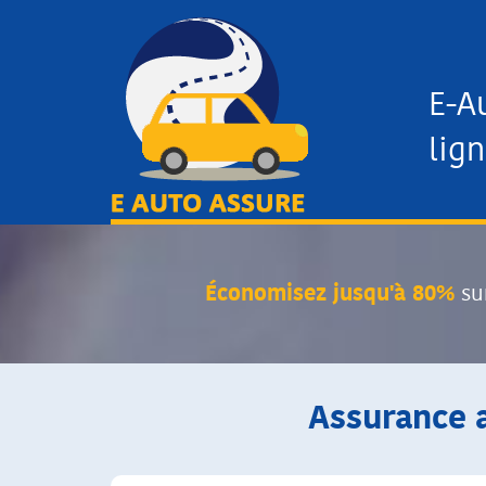
E-A
lign
Économisez jusqu'à 80%
su
Assurance a